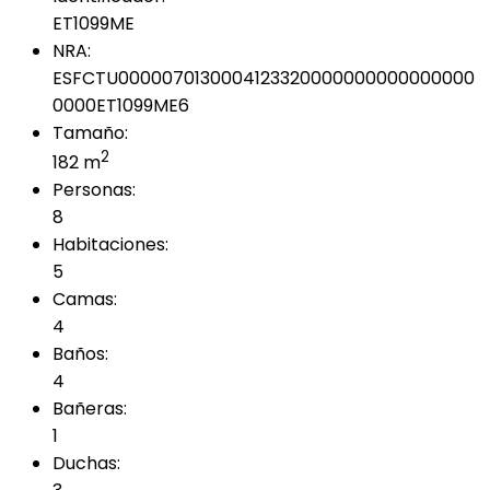
ET1099ME
NRA:
ESFCTU0000070130004123320000000000000000
0000ET1099ME6
Tamaño:
2
182 m
Personas:
8
Habitaciones:
5
Camas:
4
Baños:
4
Bañeras:
1
Duchas: