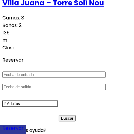
Villa Juana – Torre Solí Nou
Camas:
8
Baños:
2
135
m
Close
Reservar
Reservar
¿Necesitas ayuda?