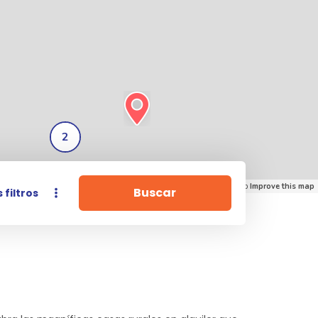
2
Leaflet
| ©
Mapbox
©
OpenStreetMap
Improve this map
Buscar
 filtros