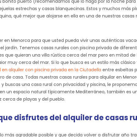
su bonito puerto (recomendamos que lo haga por la noche para
lejuelas estrechas y casas blanquecinas. Estos y muchos más pl
ina, qué mejor que alojarse en ella en una de nuestras casas ru
uiler en Menorca para que usted pueda vivir unas auténticas v
el jardín. Tenemos casas rurales con piscina privada de diferent
 que quieran una villa rústica cerca del mar pero en mitad de l
laior muy cerca del mar. Si lo que busca es un estilo más clásico
l en alquiler con piscina privada en la Ciutadella
entre esbeltas p
ntro de casa. Todas nuestras casas rurales para alquilar en Me
os y buscas una casa rural con privacidad y piscina, le propone
en un espacio natural típicamente Mediterráneo, también es u
z cerca de playas y del pueblo.
 disfrutes del alquiler de casas r
a lo más agradable posible y que decida volver a disfrutar año t