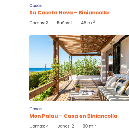
Casas
Sa Caseta Nova – Biniancolla
2
Camas:
3
Baños:
1
48 m
Casas
Mon Palau – Casa en Biniancolla
2
Camas:
4
Baños:
2
88 m