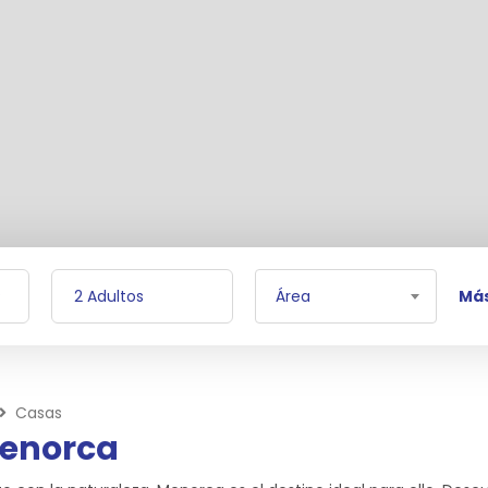
Área
Más
Casas
Menorca