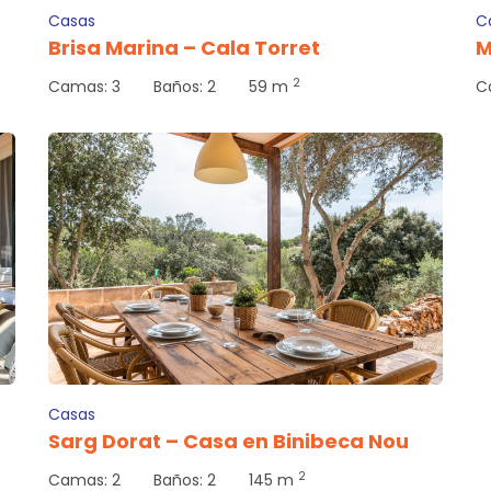
Casas
C
Brisa Marina – Cala Torret
M
2
Camas:
3
Baños:
2
59 m
C
Casas
Sarg Dorat – Casa en Binibeca Nou
2
Camas:
2
Baños:
2
145 m