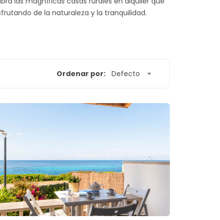
bra las magníficas casas rurales en alquiler que
utando de la naturaleza y la tranquilidad.
Ordenar por:
Defecto