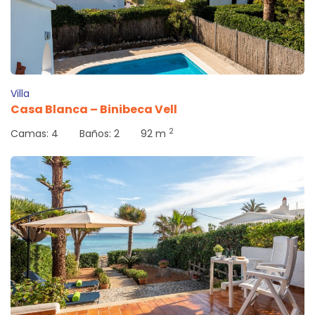
Villa
Casa Blanca – Binibeca Vell
2
Camas:
4
Baños:
2
92 m