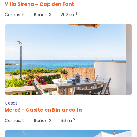
Villa Sirena – Cap den Font
2
Camas:
5
Baños:
3
202 m
Casas
Mercè – Casita en Biniancolla
2
Camas:
5
Baños:
2
86 m