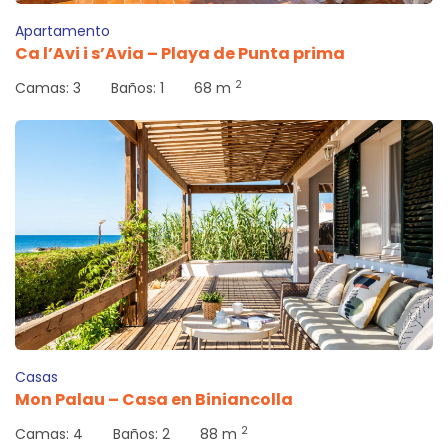
Apartamento
Ca l’Avi i s’Avia – Playa de Punta prima
2
Camas:
3
Baños:
1
68 m
Casas
Mon Palau – Casa en Biniancolla
2
Camas:
4
Baños:
2
88 m