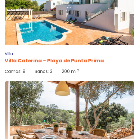
Villa
Villa Caterina – Playa de Punta Prima
2
Camas:
8
Baños:
3
200 m