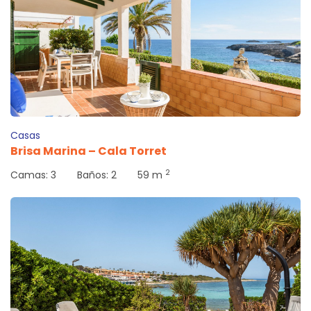
Casas
Brisa Marina – Cala Torret
2
Camas:
3
Baños:
2
59 m