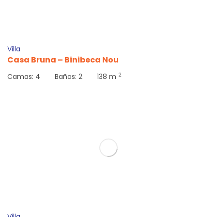
142
€
Desde
Villa
Casa Bruna – Binibeca Nou
2
Camas:
4
Baños:
2
138 m
293
€
Desde
Villa