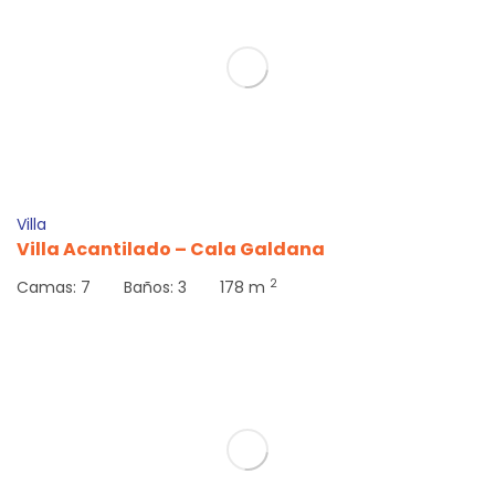
214
€
Desde
Villa
Villa Acantilado – Cala Galdana
2
Camas:
7
Baños:
3
178 m