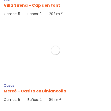
Villa Sirena – Cap den Font
2
Camas:
5
Baños:
3
202 m
91
€
Desde
Casas
Mercè – Casita en Biniancolla
2
Camas:
5
Baños:
2
86 m