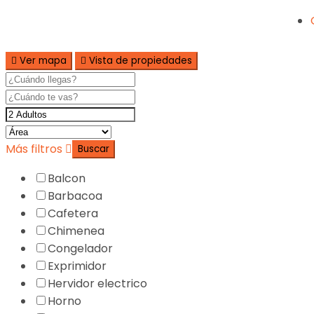
Ver mapa
Vista de propiedades
Más filtros
Buscar
Balcon
Barbacoa
Cafetera
Chimenea
Congelador
Exprimidor
Hervidor electrico
Horno