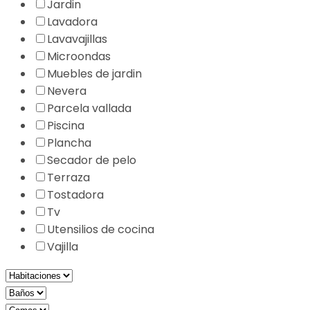
Jardin
Lavadora
Lavavajillas
Microondas
Muebles de jardin
Nevera
Parcela vallada
Piscina
Plancha
Secador de pelo
Terraza
Tostadora
Tv
Utensilios de cocina
Vajilla